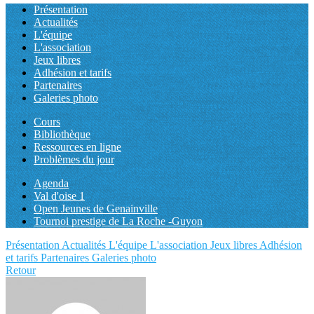
Présentation
Actualités
L'équipe
L'association
Jeux libres
Adhésion et tarifs
Partenaires
Galeries photo
Cours
Bibliothèque
Ressources en ligne
Problèmes du jour
Agenda
Val d'oise 1
Open Jeunes de Genainville
Tournoi prestige de La Roche -Guyon
Présentation
Actualités
L'équipe
L'association
Jeux libres
Adhésion
et tarifs
Partenaires
Galeries photo
Retour