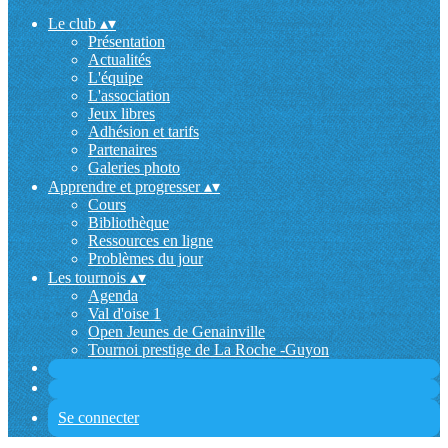
Le club
▴
▾
Présentation
Actualités
L'équipe
L'association
Jeux libres
Adhésion et tarifs
Partenaires
Galeries photo
Apprendre et progresser
▴
▾
Cours
Bibliothèque
Ressources en ligne
Problèmes du jour
Les tournois
▴
▾
Agenda
Val d'oise 1
Open Jeunes de Genainville
Tournoi prestige de La Roche -Guyon
Se connecter