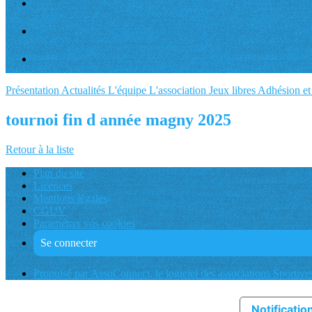
Présentation
Actualités
L'équipe
L'association
Jeux libres
Adhésion et 
tournoi fin d année magny 2025
Retour à la liste
Plan du site
Licences
Mentions légales
CGUV
Paramétrer vos cookies
Se connecter
Propulsé par AssoConnect, le logiciel des associations Sportive
Notification