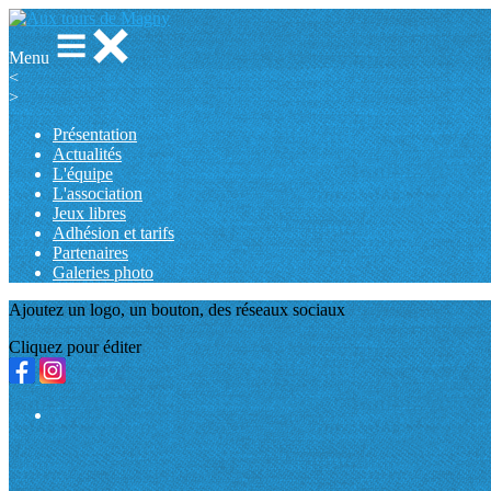
Menu
<
>
Présentation
Actualités
L'équipe
L'association
Jeux libres
Adhésion et tarifs
Partenaires
Galeries photo
Ajoutez un logo, un bouton, des réseaux sociaux
Cliquez pour éditer