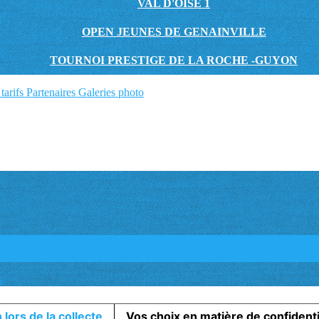
VAL D'OISE 1
OPEN JEUNES DE GENAINVILLE
TOURNOI PRESTIGE DE LA ROCHE -GUYON
tarifs
Partenaires
Galeries photo
s
 lors de la collecte
Vos choix en matière de confidenti