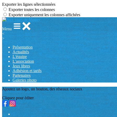
Exporter les lignes sélectionnées
Exporter toutes les colonnes
Exporter uniquement les colonnes affichées
Menu
<
>
Présentation
Actualités
L'équipe
L'association
Jeux libres
Adhésion et tarifs
Partenaires
Galeries photo
Ajoutez un logo, un bouton, des réseaux sociaux
Cliquez pour éditer