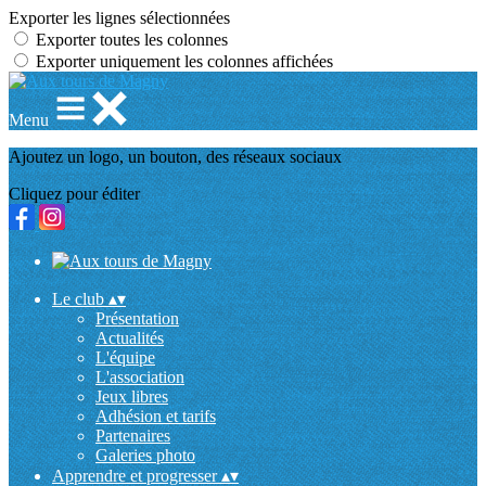
Exporter les lignes sélectionnées
Exporter toutes les colonnes
Exporter uniquement les colonnes affichées
Menu
Ajoutez un logo, un bouton, des réseaux sociaux
Cliquez pour éditer
Le club
▴
▾
Présentation
Actualités
L'équipe
L'association
Jeux libres
Adhésion et tarifs
Partenaires
Galeries photo
Apprendre et progresser
▴
▾