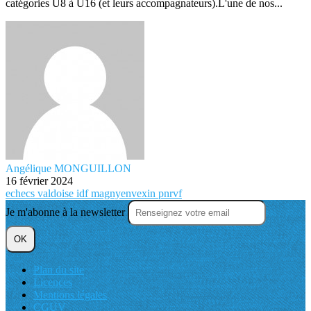
catégories U8 à U16 (et leurs accompagnateurs).L'une de nos...
Angélique MONGUILLON
16 février 2024
echecs
valdoise
idf
magnyenvexin
pnrvf
Je m'abonne à la newsletter
OK
Plan du site
Licences
Mentions légales
CGUV