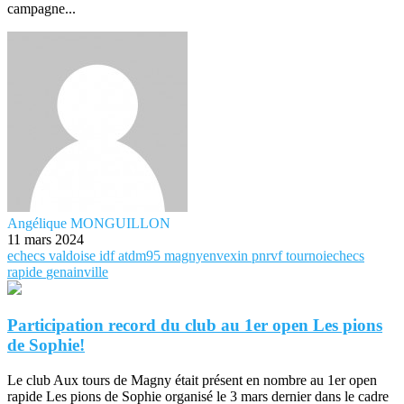
campagne...
Angélique MONGUILLON
11 mars 2024
echecs
valdoise
idf
atdm95
magnyenvexin
pnrvf
tournoiechecs
rapide
genainville
Participation record du club au 1er open Les pions
de Sophie!
Le club Aux tours de Magny était présent en nombre au 1er open
rapide Les pions de Sophie organisé le 3 mars dernier dans le cadre