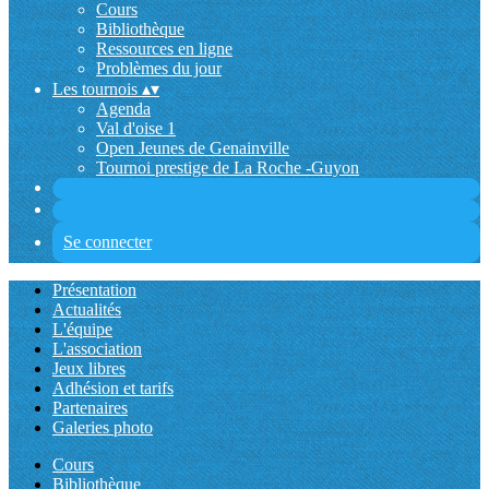
Cours
Bibliothèque
Ressources en ligne
Problèmes du jour
Les tournois
▴
▾
Agenda
Val d'oise 1
Open Jeunes de Genainville
Tournoi prestige de La Roche -Guyon
Se connecter
Présentation
Actualités
L'équipe
L'association
Jeux libres
Adhésion et tarifs
Partenaires
Galeries photo
Cours
Bibliothèque