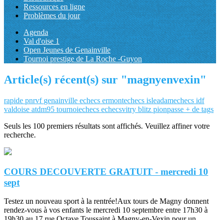
Ressources en ligne
Problèmes du jour
Agenda
Val d'oise 1
Open Jeunes de Genainville
Tournoi prestige de La Roche -Guyon
Article(s) récent(s) sur "magnyenvexin"
rapide
pnrvf
genainville
echecs
ermontechecs
isleadamechecs
idf
valdoise
atdm95
tournoiechecs
echecsvitry
blitz
pionpasse
+ de tags
Seuls les 100 premiers résultats sont affichés. Veuillez affiner votre
recherche.
COURS DECOUVERTE GRATUIT - mercredi 10
sept
Testez un nouveau sport à la rentrée!Aux tours de Magny donnent
rendez-vous à vos enfants le mercredi 10 septembre entre 17h30 à
19h30 au 17 rue Octave Toussaint à Magny-en-Vexin pour un