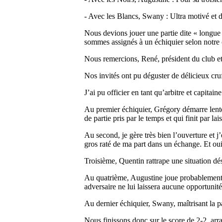
- Avec les Blancs, Swany : Ultra motivé et d
Nous devions jouer une partie dite « longue
sommes assignés à un échiquier selon notre
Nous remercions, René, président du club et 
Nos invités ont pu déguster de délicieux cruf
J’ai pu officier en tant qu’arbitre et capita
Au premier échiquier, Grégory démarre lente
de partie pris par le temps et qui finit par l
Au second, je gère très bien l’ouverture et j
gros raté de ma part dans un échange. Et oui
Troisième, Quentin rattrape une situation dé
Au quatrième, Augustine joue probablement 
adversaire ne lui laissera aucune opportunité 
Au dernier échiquier, Swany, maîtrisant la p
Nous finissons donc sur le score de 2-2, arr