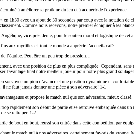
éterminé à améliorer sa pratique du jeu et à acquérir de l'expérience.
 » en 1h30 avec un ajout de 30 secondes par coup avec la notation de c
 classement. Comme nous recevons, notre premier échiquier à les blancs
Angélique, vice-présidente, pour le soutien moral et logistique de cet a
fins aux myrtilles et tout le monde a apprécié l’accueil- café.
ine de l’équipe. Peut être un peu trop de pression…
ment, avec une position de plus en plus compliquée. Cependant, sans rie
aisser l'avantage final notre meilleur joueur pour notre plus grand soulag
’en sors avec un pion d’avance et une position dynamique et confortable.
, il ne faut jamais donner une pièce à son adversaire! 1-1
savantageuse et propose le match nul que son adversaire, mieux classé, 
trop rapidement son début de partie et se retrouve embarquée dans un m
de se rattraper. 1-2
artie de bout en bout, réussi son entrée dans cette compétition par équip
achant le match nul à nos adversaires, certainement favoris du groupe. 