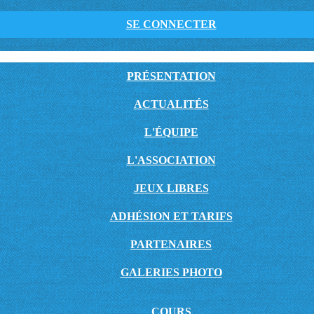
SE CONNECTER
PRÉSENTATION
ACTUALITÉS
L'ÉQUIPE
L'ASSOCIATION
JEUX LIBRES
ADHÉSION ET TARIFS
PARTENAIRES
GALERIES PHOTO
COURS