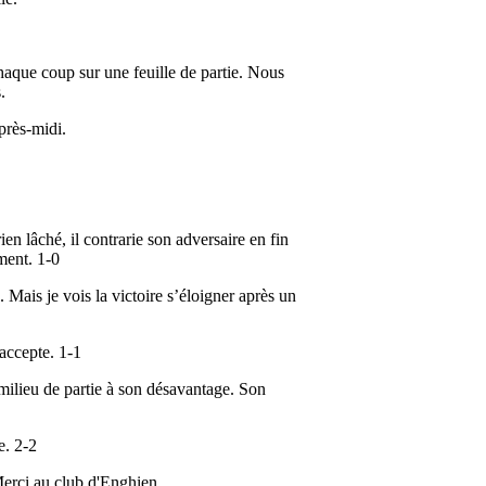
haque coup sur une feuille de partie. Nous
.
près-midi.
n lâché, il contrarie son adversaire en fin
ement. 1-0
 Mais je vois la victoire s’éloigner après un
accepte. 1-1
ilieu de partie à son désavantage. Son
e. 2-2
Merci au club d'Enghien.