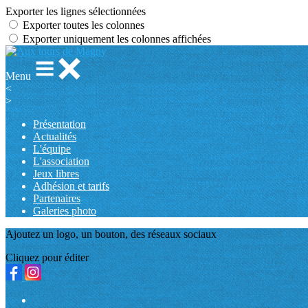
Exporter les lignes sélectionnées
Exporter toutes les colonnes
Exporter uniquement les colonnes affichées
Menu
<
>
Présentation
Actualités
L'équipe
L'association
Jeux libres
Adhésion et tarifs
Partenaires
Galeries photo
Ajoutez un logo, un bouton, des réseaux sociaux
Cliquez pour éditer