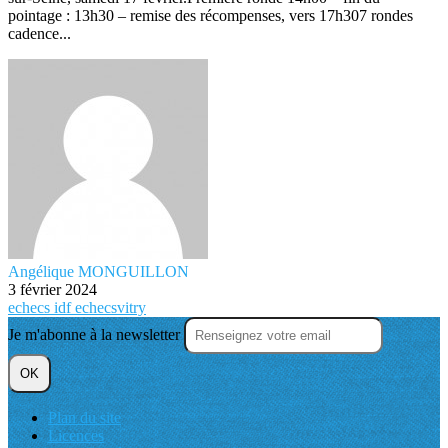
pointage : 13h30 – remise des récompenses, vers 17h307 rondes
cadence...
Angélique MONGUILLON
3 février 2024
echecs
idf
echecsvitry
Je m'abonne à la newsletter
OK
Plan du site
Licences