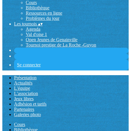
Cours
Bibliothèque
Ressources en ligne
Problèmes du jour
Les tournois
▴
▾
Agenda
Val d'oise 1
Open Jeunes de Genainville
Tournoi prestige de La Roche -Guyon
Se connecter
Présentation
Actualités
L'équipe
L'association
Jeux libres
Adhésion et tarifs
Partenaires
Galeries photo
Cours
Bibliothèque