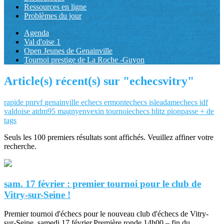
Ressources en ligne
Problèmes du jour
Agenda
Val d'oise 1
Open Jeunes de Genainville
Tournoi prestige de La Roche -Guyon
Article(s) récent(s) sur "echecsvitry"
rapide
pnrvf
genainville
echecs
ermontechecs
isleadamechecs
idf
valdoise
atdm95
magnyenvexin
tournoiechecs
blitz
pionpasse
+ de
tags
Seuls les 100 premiers résultats sont affichés. Veuillez affiner votre
recherche.
sam. 17 février : premier tournoi pour le club de
Vitry-sur-Seine !
Premier tournoi d'échecs pour le nouveau club d'échecs de Vitry-
sur-Seine, samedi 17 février.Première ronde 14h00 – fin du