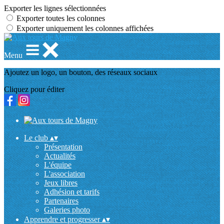
Exporter les lignes sélectionnées
Exporter toutes les colonnes
Exporter uniquement les colonnes affichées
Menu
Ajoutez un logo, un bouton, des réseaux sociaux
Cliquez pour éditer
Le club
▴
▾
Présentation
Actualités
L'équipe
L'association
Jeux libres
Adhésion et tarifs
Partenaires
Galeries photo
Apprendre et progresser
▴
▾